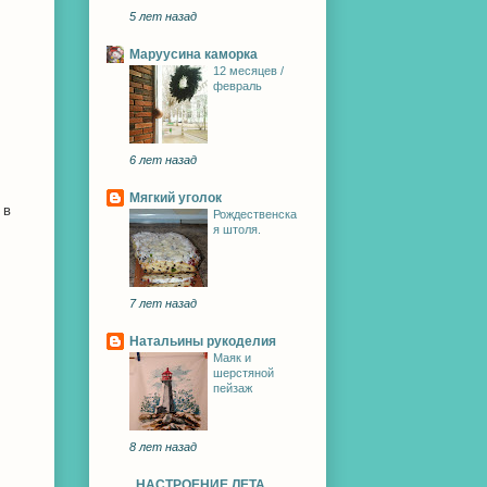
5 лет назад
Маруусина каморка
12 месяцев /
февраль
6 лет назад
Мягкий уголок
 в
Рождественска
я штоля.
7 лет назад
Натальины рукоделия
Маяк и
шерстяной
пейзаж
8 лет назад
НАСТРОЕНИЕ ЛЕТА