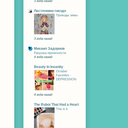
3 года назад
Ласточкино гнездо
Проводы зимы
3 года назад
Михаил Задорнов
Ракушка приличности
4 года назад
Beauty In Insanity
October
Favorites -
DEPRESSION
4 года назад
The Robot That Had a Heart
This is it.