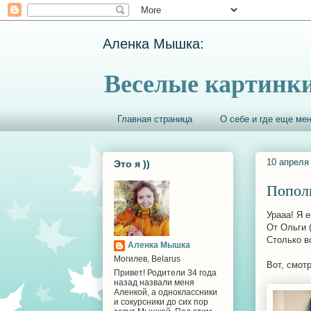
Аленка Мышка:
Веселые картинки
Главная страница
О себе и где еще мен
10 апреля 
Это я ))
Попол
Урааа! Я 
От Ольги 
Столько в
Аленка Мышка
Могилев, Belarus
Вот, смотр
Привет! Родители 34 года
назад назвали меня
Аленкой, а одноклассники
и сокурсники до сих пор