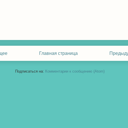
щее
Главная страница
Предыд
Подписаться на:
Комментарии к сообщению (Atom)