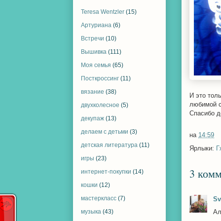
Teresa Wentzler
(15)
Артуриана
(6)
Встречи
(10)
Вышивка
(111)
Моя семья
(65)
Посткроссинг
(11)
вязание
(38)
И это тол
любимой с
двухколесное
(5)
Спасибо д
декупаж
(13)
делаем с детьми
(3)
на
14:59
детская литература
(11)
Ярлыки:
Г
игры
(23)
3 комм
интернет-покупки
(14)
кошки
(12)
мастеркласс
(7)
Sv
Ал
музыка
(43)