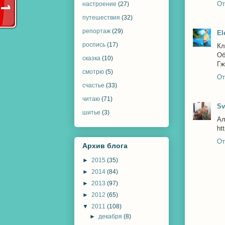
От
настроение
(27)
путешествия
(32)
репортаж
(29)
El
роспись
(17)
Кл
Об
сказка
(10)
Гж
смотрю
(5)
От
счастье
(33)
читаю
(71)
Sv
шитье
(3)
Ал
ht
От
Архив блога
►
2015
(35)
►
2014
(84)
►
2013
(97)
►
2012
(65)
▼
2011
(108)
►
декабря
(8)