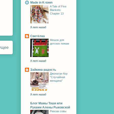
Made in K-town
A Tale of Five
Blankets:
Chapter 13
9 лет назад
Светёлка
Мешок для
детских пижам
ущее
9 лет назад
Зайкина радость
Джонатан Коу
"Случайная
женщина"
9 лет назад
Блог Мамы Тоши или
Руками Алены Рыковской
Рюкзак совы