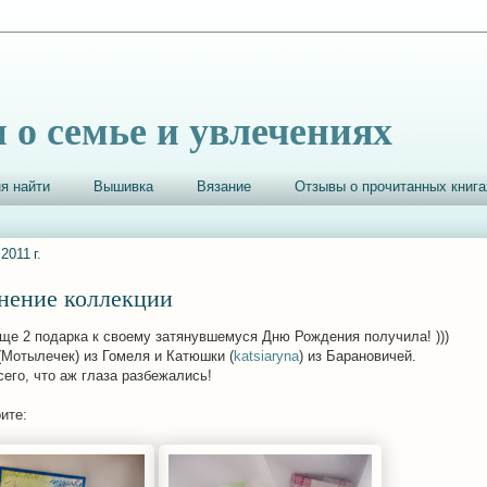
 о семье и увлечениях
я найти
Вышивка
Вязание
Отзывы о прочитанных книга
2011 г.
нение коллекции
еще 2 подарка к своему затянувшемуся Дню Рождения получила! )))
(Мотылечек) из Гомеля и Катюшки (
katsiaryna
) из Барановичей.
сего, что аж глаза разбежались!
ите: