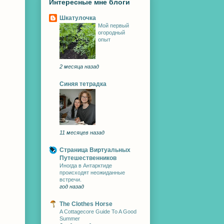
Интересные мне блоги
Шкатулочка
Мой первый
огородный
опыт
2 месяца назад
Синяя тетрадка
11 месяцев назад
Страница Виртуальных
Путешественников
Иногда в Антарктиде
происходят неожиданные
встречи.
год назад
The Clothes Horse
A Cottagecore Guide To A Good
Summer