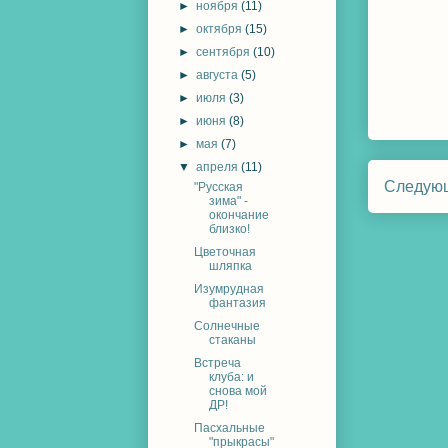
►
ноября
(11)
►
октября
(15)
►
сентября
(10)
►
августа
(5)
►
июля
(3)
►
июня
(8)
►
мая
(7)
▼
апреля
(11)
Следую
"Русская
зима" -
окончание
близко!
Цветочная
шляпка
Изумрудная
фантазия
Солнечные
стаканы
Встреча
клуба: и
снова мой
ДР!
Пасхальные
"прыкрасы"