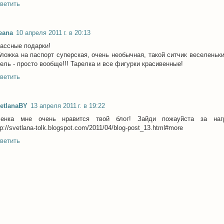
ветить
eana
10 апреля 2011 г. в 20:13
ассные подарки!
ложка на паспорт суперская, очень необычная, такой ситчик веселеньки
ель - просто вообще!!! Тарелка и все фигурки красивенные!
ветить
etlanaBY
13 апреля 2011 г. в 19:22
енка мне очень нравится твой блог! Зайди пожауйста за наг
tp://svetlana-tolk.blogspot.com/2011/04/blog-post_13.html#more
ветить