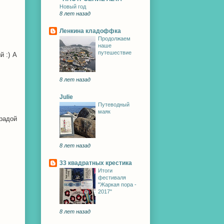
Новый год
8 лет назад
Ленкина кладоффка
Продолжаем
наше
путешествие
й :) А
8 лет назад
Julie
Путеводный
маяк
радой
8 лет назад
33 квадратных крестика
Итоги
фестиваля
"Жаркая пора -
2017"
8 лет назад