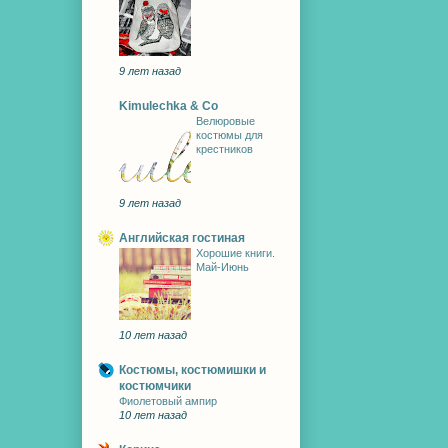
9 лет назад
Kimulechka & Co
Велюровые
костюмы для
крестников
9 лет назад
Английская гостиная
Хорошие книги.
Май-Июнь
10 лет назад
Костюмы, костюмишки и
костюмчики
Фиолетовый ампир
10 лет назад